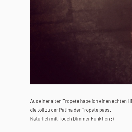
Aus einer alten Tropete habe ich einen echten 
die toll zu der Patina der Tropete passt.
Natürlich mit Touch Dimmer Funktion ;)