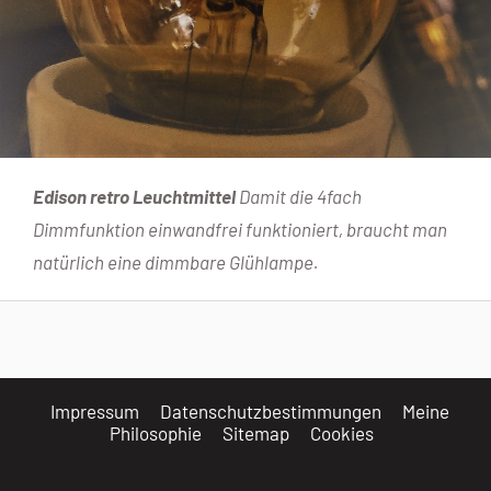
Edison retro Leuchtmittel
Damit die 4fach
Dimmfunktion einwandfrei funktioniert, braucht man
natürlich eine dimmbare Glühlampe.
Impressum
Datenschutzbestimmungen
Meine
Philosophie
Sitemap
Cookies